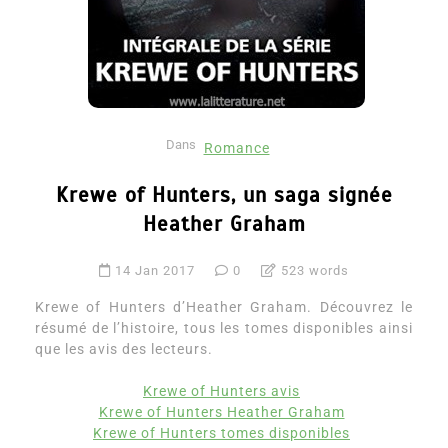
Dans
Romance
Krewe of Hunters, un saga signée
Heather Graham
14 Jan 2017
0
523 words
Krewe of Hunters d’Heather Graham. Découvrez le
résumé de l’histoire, tous les tomes disponibles ainsi
que les avis des lecteurs.
Krewe of Hunters avis
Krewe of Hunters Heather Graham
Krewe of Hunters tomes disponibles