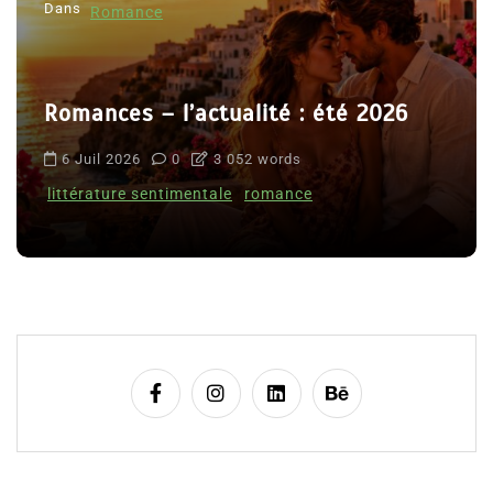
Dans
Romance
Romances – l’actualité : été 2026
6 Juil 2026
0
3 052 words
littérature sentimentale
romance