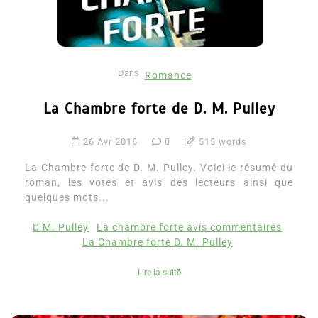
Dans
Romance
La Chambre forte de D. M. Pulley
26 Avr 2016
0
515 words
La Chambre forte de D. M. Pulley. Voici le résumé du
roman, les votes et avis des lecteurs ainsi que
quelques mots...
D.M. Pulley
La chambre forte avis commentaires
La Chambre forte D. M. Pulley
Lire la suite