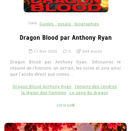
Dans
Guides - essais - biographies
Dragon Blood par Anthony Ryan
17 Nov 2020
0
684 words
Dragon Blood par Anthony Ryan. Découvrez le
résumé de l’histoire, un extrait, les votes et avis ainsi
que l’accès direct aux tomes...
Dragon Blood Anthony Ryan
l'empire des cendres
la légion des flammes
Le sang du dragon
Lire la suite