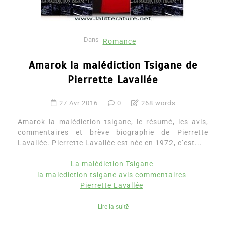
Dans
Romance
Amarok la malédiction Tsigane de
Pierrette Lavallée
27 Avr 2016
0
268 words
Amarok la malédiction tsigane, le résumé, les avis,
commentaires et brève biographie de Pierrette
Lavallée. Pierrette Lavallée est née en 1972, c’est...
La malédiction Tsigane
la malediction tsigane avis commentaires
Pierrette Lavallée
Lire la suite