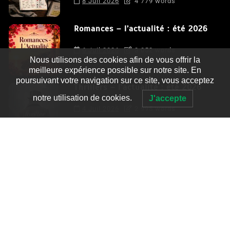
8 Juil 2026
4 779 words
Romances – l’actualité : été 2026
6 Juil 2026
3 052 words
Nous utilisons des cookies afin de vous offrir la
meilleure expérience possible sur notre site. En
poursuivant votre navigation sur ce site, vous acceptez
Thrillers – l’actualité : été 2026
notre utilisation de cookies.
J'accepte
4 Juil 2026
2 995 words
Le coupable n’est pas Camille de
Clara Delcourt
0
4 779 words
Romances – l’actualité : été 2026