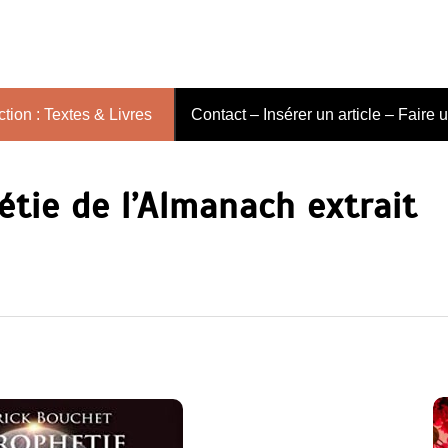
tion : Textes & Livres
Contact – Insérer un article – Faire 
étie de l’Almanach extrait