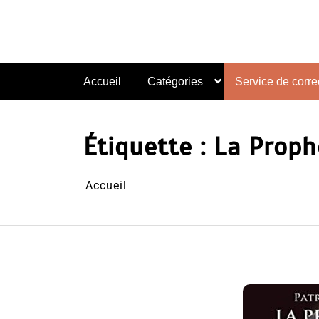
Aller
au
contenu
Accueil
Catégories
Service de correc
Étiquette :
La Proph
Accueil