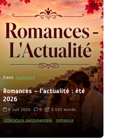
Dans
Romance
Romances – l’actualité : été
Dans
Thriller
2026
Le coupab
6 Juil 2026
0
3 052 words
de Clara 
littérature sentimentale
romance
8 Juil 2026