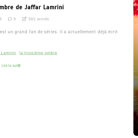
mbre de Jaffar Lamrini
5
0
582 words
est un grand fan de séries. Il a actuellement déjà écrit
 Lamrini
la troisième ombre
Lire la suite
été
Dans
Thriller
Le coupable n’est pas Camille
de Clara Delcourt
8 Juil 2026
0
4 779 words