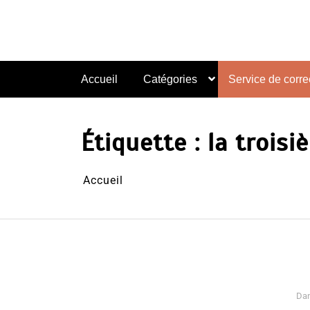
Aller
au
contenu
Accueil
Catégories
Service de correc
Étiquette :
la trois
Accueil
Da