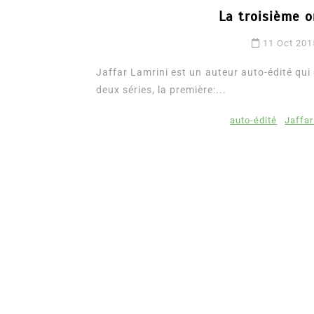
La troisième o
11 Oct 201
Jaffar Lamrini est un auteur auto-édité qui 
deux séries, la première:...
auto-édité
Jaffar
Dans
Romance
Romances – l’actualité : 
2026
6 Juil 2026
0
3 052 words
littérature sentimentale
romance