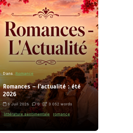
Dans
Romance
Romances – l’actualité : été
Dans
Thriller
2026
Le coupab
6 Juil 2026
0
3 052 words
de Clara 
littérature sentimentale
romance
8 Juil 2026