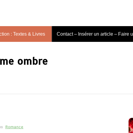
tion : Textes & Livres
Contact – Insérer un article – Faire 
ième ombre
ns
Romance