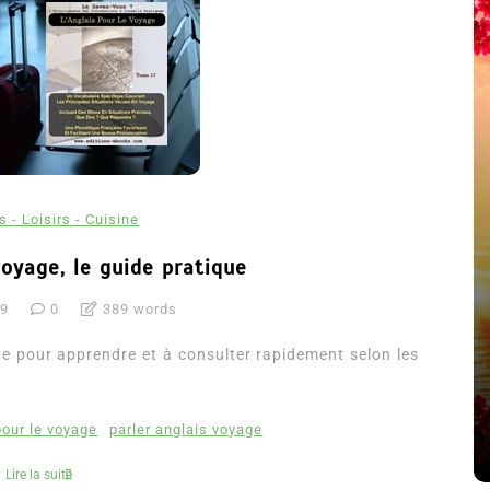
s - Loisirs - Cuisine
voyage, le guide pratique
19
0
389 words
été
Dans
Thriller
ue pour apprendre et à consulter rapidement selon les
Le coupable n’est pas Camille
de Clara Delcourt
pour le voyage
parler anglais voyage
8 Juil 2026
0
4 779 words
Lire la suite