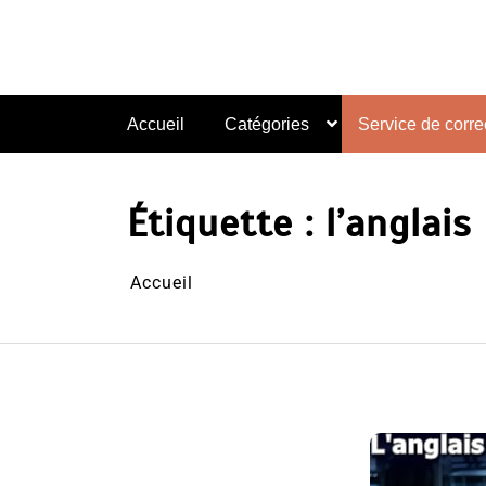
Aller
au
contenu
Accueil
Catégories
Service de correc
Étiquette :
l’anglais
Accueil