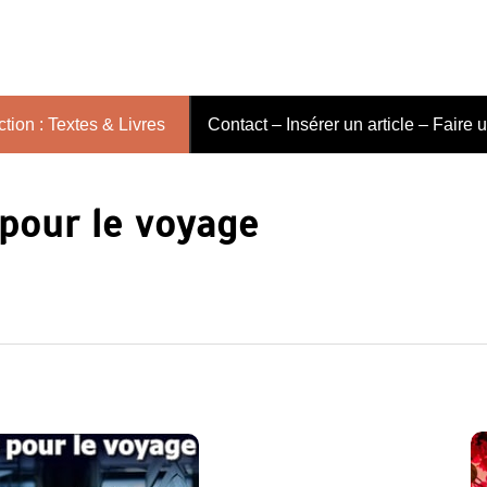
tion : Textes & Livres
Contact – Insérer un article – Faire 
 pour le voyage