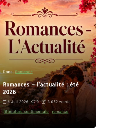
Dans
Romance
Romances – l’actualité : été
Dans
Thriller
2026
Le coupab
6 Juil 2026
0
3 052 words
de Clara 
littérature sentimentale
romance
8 Juil 2026