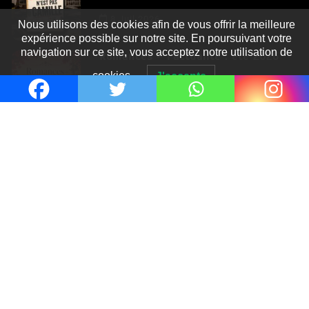
Nous utilisons des cookies afin de vous offrir la meilleure
8 Juil 2026
expérience possible sur notre site. En poursuivant votre
navigation sur ce site, vous acceptez notre utilisation de
Romances – l’actualité : été 2026
cookies.
J'accepte
6 Juil 2026
Thrillers – l’actualité : été 2026
4 Juil 2026
Le coupable n’est pas Camille de
Clara Delcourt
0