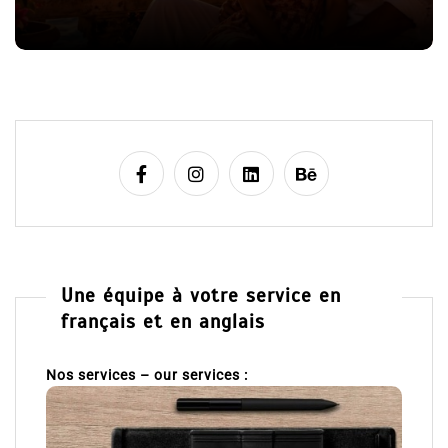
l
8 Juil 2026
0
e
Une équipe à votre service en
français et en anglais
Nos services – our services :