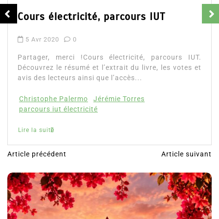
26 Jan 2020
0
Partager, merci !Livre de coloriage pour adulte.
Découvrez la présentation de ce livre unique, les
votes et avis des lecteurs ainsi que...
coloriage pour adulte
ColoringCraze
Livre de coloriage pour adulte avis
Lire la suite
Article précédent
Article suivant
N
a
v
i
g