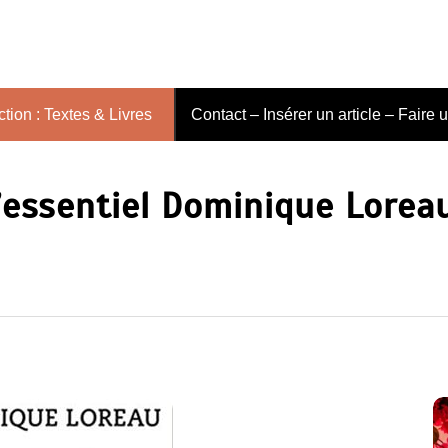
tion : Textes & Livres
Contact – Insérer un article – Faire 
l’essentiel Dominique Lorea