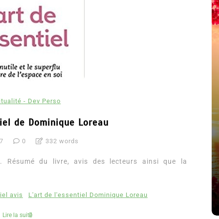
itualité - Dev Perso
tiel de Dominique Loreau
été
17
0
332 words
Dans
Thriller
u. Résumé du livre, avis des lecteurs ainsi que la
Le coupable n’est pas Camille
de Clara Delcourt
iel avis
L'art de l'essentiel Dominique Loreau
8 Juil 2026
0
4 779 words
Lire la suite