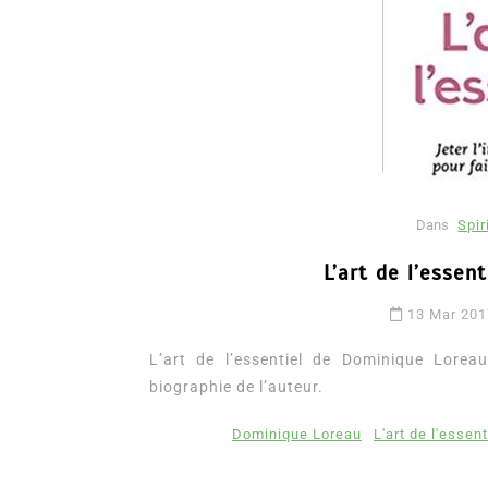
Dans
Spir
L’art de l’essen
Dans
Romance
Romances – l’actualité : 
13 Mar 20
2026
L’art de l’essentiel de Dominique Lorea
6 Juil 2026
0
3 052 words
biographie de l’auteur.
littérature sentimentale
romance
Dominique Loreau
L'art de l'essent