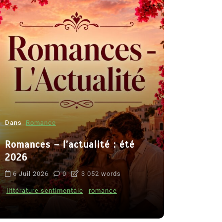
Dans
Romance
Romances – l’actualité : été
Dans
Thriller
2026
Le coupab
6 Juil 2026
0
3 052 words
de Clara 
littérature sentimentale
romance
8 Juil 2026