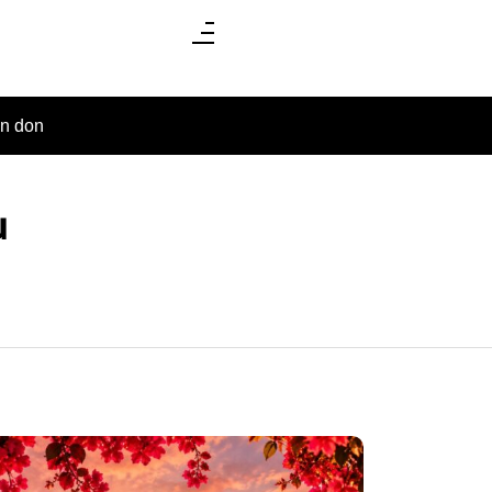
un don
u