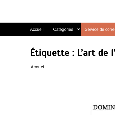
Aller
au
contenu
Accueil
Catégories
Service de correc
Étiquette :
L’art de 
Accueil