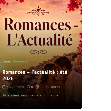
Dans
Romance
Romances – l’actualité : été
Dans
Thriller
2026
Le coupab
6 Juil 2026
0
3 052 words
de Clara 
littérature sentimentale
romance
8 Juil 2026