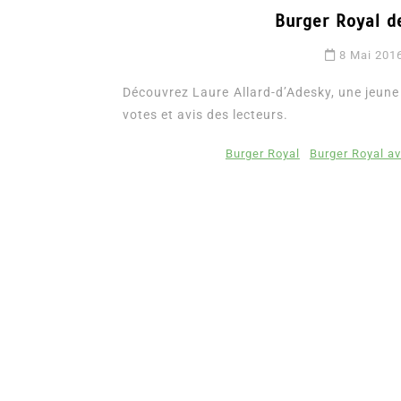
Burger Royal d
8 Mai 201
Découvrez Laure Allard-d’Adesky, une jeune 
votes et avis des lecteurs.
Burger Royal
Burger Royal a
Dans
Romance
Romances – l’actualité : 
2026
6 Juil 2026
0
3 052 words
littérature sentimentale
romance