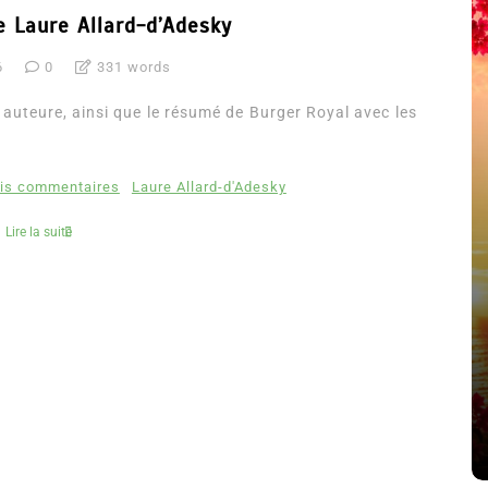
e Laure Allard-d’Adesky
6
0
331 words
auteure, ainsi que le résumé de Burger Royal avec les
vis commentaires
Laure Allard-d'Adesky
Lire la suite
été
Dans
Thriller
Le coupable n’est pas Camille
de Clara Delcourt
8 Juil 2026
0
4 779 words