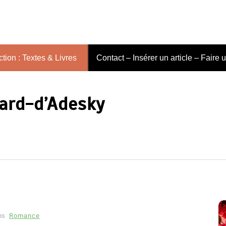
tion : Textes & Livres
Contact – Insérer un article – Faire 
lard-d’Adesky
ns
Romance