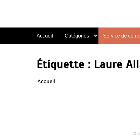
Aller
au
contenu
Accueil
Catégories
Service de correc
Étiquette :
Laure Al
Accueil
Da