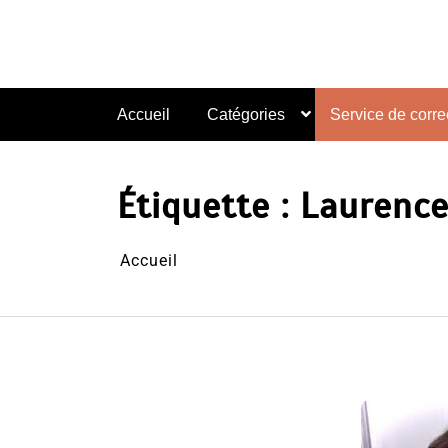
Aller
au
contenu
Accueil
Catégories
Service de correc
Étiquette :
Laurence
Accueil