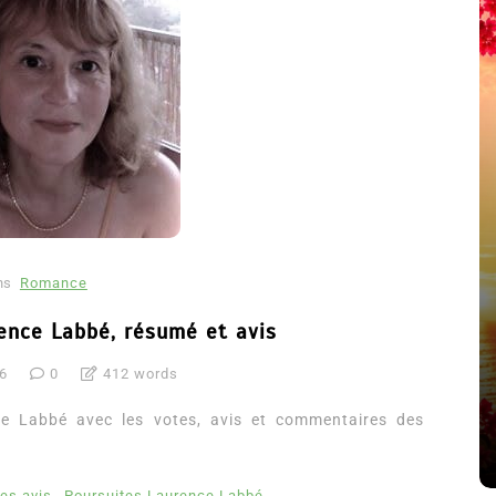
ns
Romance
été
ence Labbé, résumé et avis
Dans
Thriller
16
0
412 words
Le coupable n’est pas Camille
de Clara Delcourt
e Labbé avec les votes, avis et commentaires des
8 Juil 2026
0
4 779 words
es avis
Poursuites Laurence Labbé