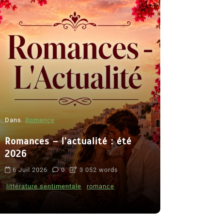
Dans
Romance
Romances – l’actualité : été
Dans
Thriller
2026
Le coupab
6 Juil 2026
0
3 052 words
de Clara 
littérature sentimentale
romance
8 Juil 2026