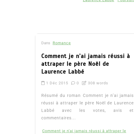
Dans
Romance
Comment je n’ai jamais réussi à
attraper le père Noël de
Laurence Labbé
1 Déc 2015
0
308 words
Résumé du roman Comment je n’ai jamais
réussi à attraper le père Noël de Laurence
Labbé avec les votes, avis et
commentaires...
Comment je n'ai jamais réussi à attraper le