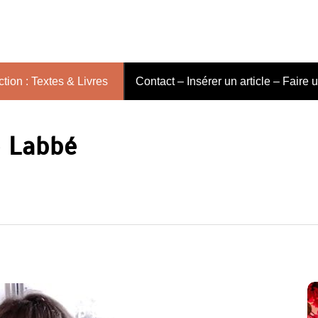
tion : Textes & Livres
Contact – Insérer un article – Faire 
 Labbé