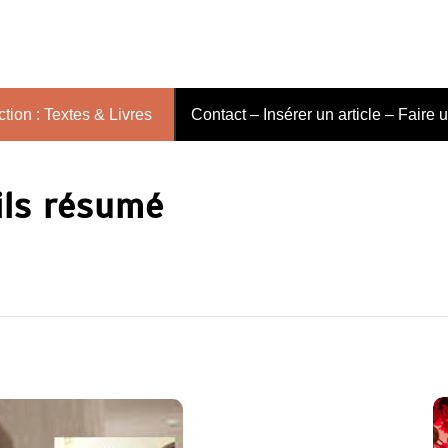
tion : Textes & Livres
Contact – Insérer un article – Faire 
ils résumé