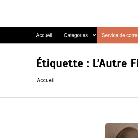
Aller
au
contenu
Accueil
Catégories
Service de correc
Étiquette :
L’Autre F
Accueil