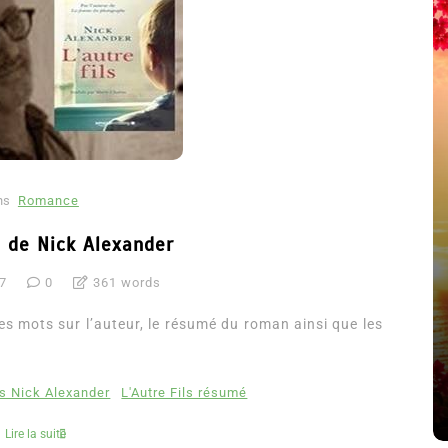
ns
Romance
s de Nick Alexander
7
0
361 words
été
Dans
Thriller
ues mots sur l’auteur, le résumé du roman ainsi que les
Le coupable n’est pas Camille
de Clara Delcourt
ls Nick Alexander
L'Autre Fils résumé
8 Juil 2026
0
4 779 words
Lire la suite