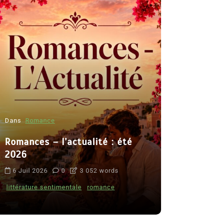
Dans
Romance
Romances – l’actualité : été
Dans
Thriller
2026
Le coupab
6 Juil 2026
0
3 052 words
de Clara 
littérature sentimentale
romance
8 Juil 2026