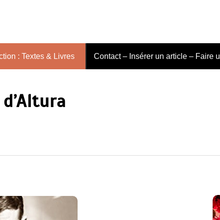
tion : Textes & Livres
Contact – Insérer un article – Faire 
 d’Altura