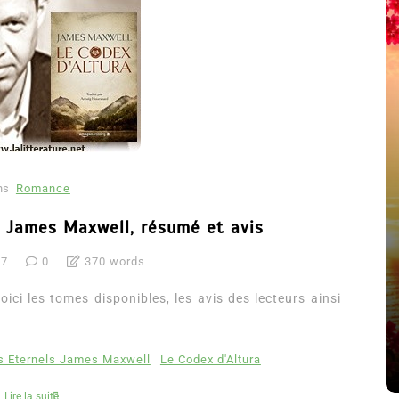
ns
Romance
e James Maxwell, résumé et avis
été
17
0
370 words
Dans
Thriller
ci les tomes disponibles, les avis des lecteurs ainsi
Le coupable n’est pas Camille
de Clara Delcourt
8 Juil 2026
0
4 779 words
s Eternels James Maxwell
Le Codex d'Altura
Lire la suite