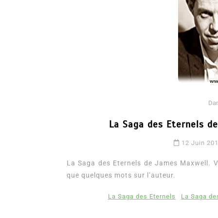
Da
Dans
Romance
La Saga des Eternels d
Romances – l’actualité : 
12 Juin 20
2026
La Saga des Eternels de James Maxwell. Voi
6 Juil 2026
0
3 052 words
que quelques mots sur l’auteur.
littérature sentimentale
romance
La Saga des Eternels
La Saga de