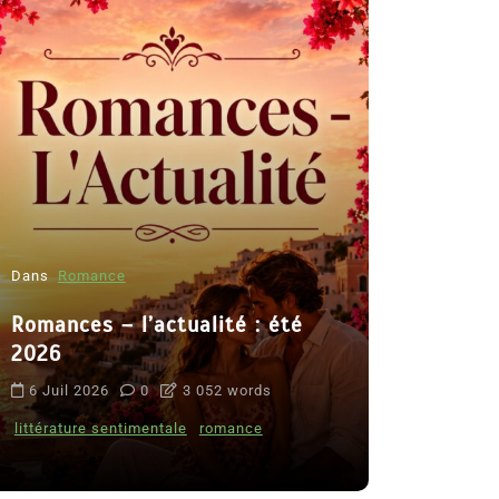
Dans
Romance
Romances – l’actualité : été
Dans
Thriller
2026
Le coupab
6 Juil 2026
0
3 052 words
de Clara 
littérature sentimentale
romance
8 Juil 2026