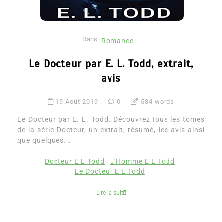
Dans
Romance
Le Docteur par E. L. Todd, extrait,
avis
19 Août 2019
0
584 words
Le Docteur par E. L. Todd. Découvrez tous les tomes
de la série Docteur, un extrait, résumé, les avis ainsi
que quelques...
Docteur E L Todd
L'Homme E L Todd
Le Docteur E L Todd
Lire la suite