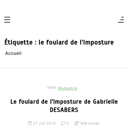
Aller
au
contenu
Étiquette :
le foulard de l’imposture
Accueil
Dans
Romance
Le foulard de l’imposture de Gabrielle
DESABERS
27 Juil 2015
0
308 words