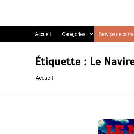
Aller
au
contenu
Accueil
Catégories
Service de correc
Étiquette :
Le Navir
Accueil