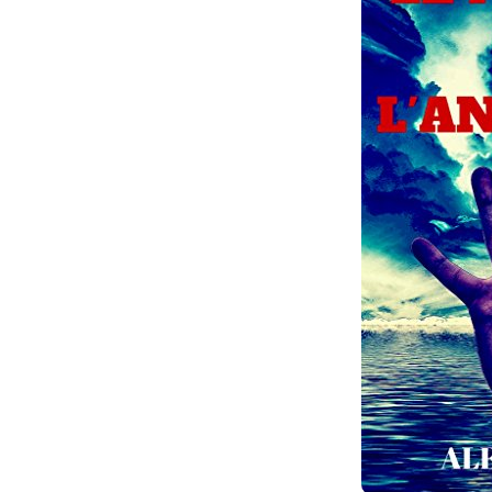
Dans
Romance
Romances – l’actualité : 
2026
6 Juil 2026
0
3 052 words
littérature sentimentale
romance