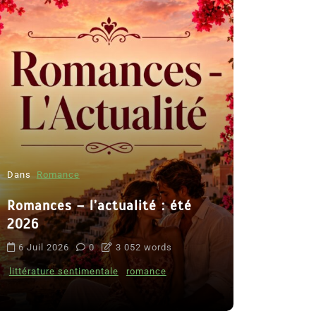
Dans
Romance
Romances – l’actualité : été
Dans
Thriller
2026
Le coupab
6 Juil 2026
0
3 052 words
de Clara 
littérature sentimentale
romance
8 Juil 2026