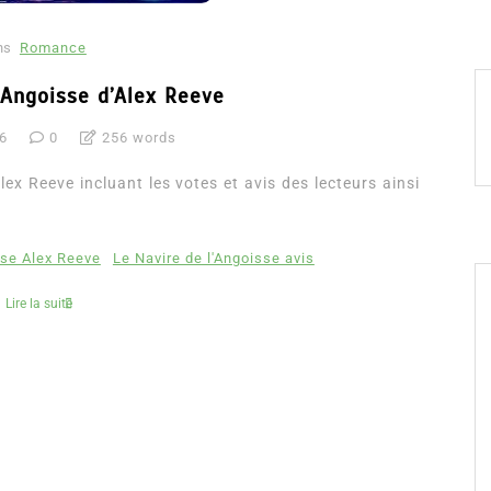
ns
Romance
’Angoisse d’Alex Reeve
16
0
256 words
lex Reeve incluant les votes et avis des lecteurs ainsi
sse Alex Reeve
Le Navire de l'Angoisse avis
Lire la suite