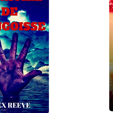
été
Dans
Thriller
Le coupable n’est pas Camille
de Clara Delcourt
8 Juil 2026
0
4 779 words