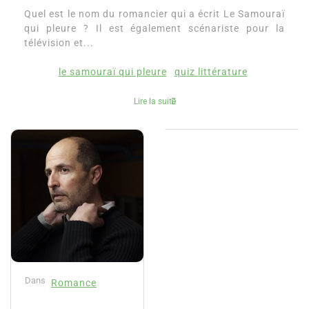
Quel est le nom du romancier qui a écrit Le Samouraï
qui pleure ? Il est également scénariste pour la
télévision et...
le samouraï qui pleure
quiz littérature
Lire la suite
Dans
Romance