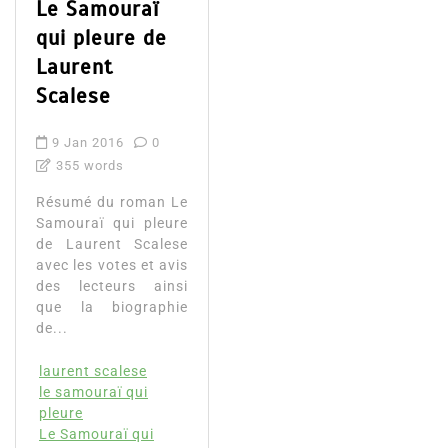
Le Samouraï
qui pleure de
Laurent
Scalese
9 Jan 2016
0
355 words
Résumé du roman Le
Samouraï qui pleure
de Laurent Scalese
avec les votes et avis
des lecteurs ainsi
que la biographie
de...
laurent scalese
le samouraï qui
pleure
Le Samouraï qui