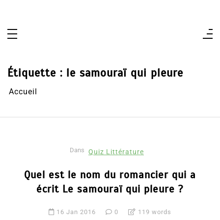
Aller
au
contenu
Étiquette :
le samouraï qui pleure
Accueil
Dans
Quiz Littérature
Quel est le nom du romancier qui a
écrit Le samouraï qui pleure ?
16 Jan 2016
0
119 words