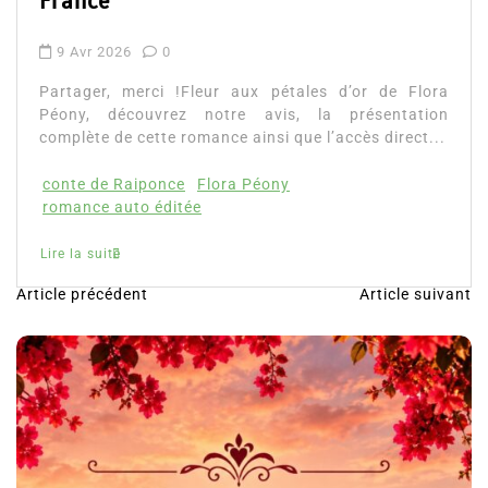
Article précédent
Article suivant
N
a
v
i
g
a