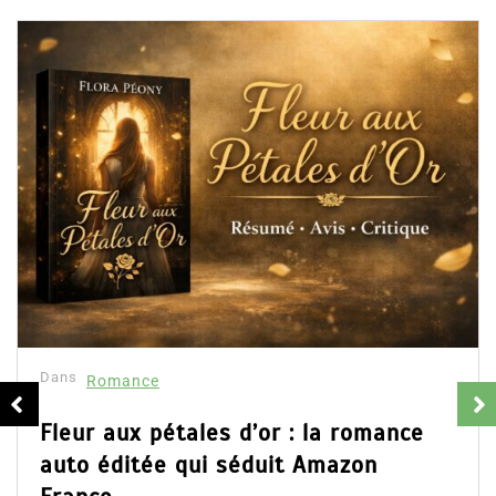
Dans
Romance
Collector Dear You (Intégrale) –
résumé et avis
16 Fév 2025
0
Partager, merci !Collector Dear You (Intégrale)
d’Emily Blaine. Voici le résumé du roman, les avis
ainsi que l’accès direct au livre. Partager,...
Lire la suite