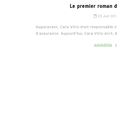
Le premier roman de
23 Juil 20
Auparavant, Cara Vitto était responsable
d’assurance. Aujourd’hui, Cara Vitto écrit, d
autoéditée
c
Dans
Romance
Romances – l’actualité : 
2026
6 Juil 2026
0
3 052 words
littérature sentimentale
romance