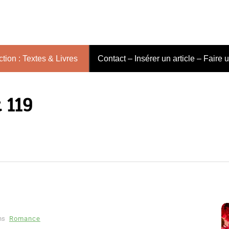
tion : Textes & Livres
Contact – Insérer un article – Faire 
 119
ns
Romance