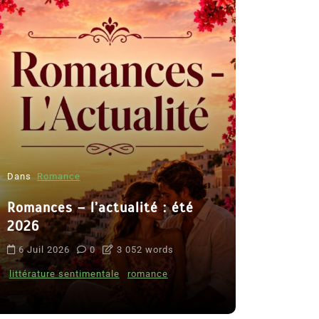
Dans
Romance
Romances – l’actualité : été
Dans
Thriller
2026
Le coupab
6 Juil 2026
0
3 052 words
de Clara 
littérature sentimentale
romance
8 Juil 2026