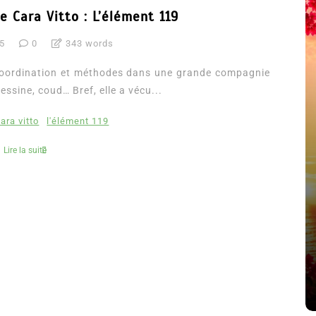
 Cara Vitto : L’élément 119
15
0
343 words
 coordination et méthodes dans une grande compagnie
essine, coud… Bref, elle a vécu...
ara vitto
l'élément 119
Lire la suite
été
Dans
Thriller
Le coupable n’est pas Camille
de Clara Delcourt
8 Juil 2026
0
4 779 words