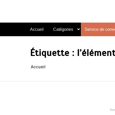
Aller
au
contenu
Accueil
Catégories
Service de correc
Étiquette :
l’élément
Accueil
Da