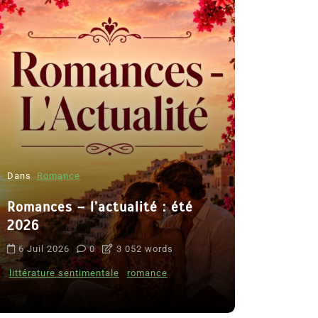
Dans
Romance
Romances – l’actualité : été
Dans
Thriller
2026
Le coupab
6 Juil 2026
0
3 052 words
de Clara 
littérature sentimentale
romance
8 Juil 2026