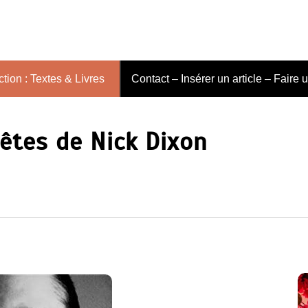
tion : Textes & Livres
Contact – Insérer un article – Faire 
êtes de Nick Dixon