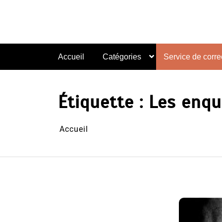
Aller
au
contenu
Accueil
Catégories
Service de correc
Étiquette :
Les enqu
Accueil