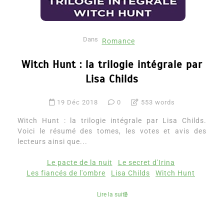
Dans
Romance
Witch Hunt : la trilogie intégrale par
Lisa Childs
19 Déc 2018
0
553 words
Witch Hunt : la trilogie intégrale par Lisa Childs.
Voici le résumé des tomes, les votes et avis des
lecteurs ainsi que...
Le pacte de la nuit
Le secret d'Irina
Les fiancés de l'ombre
Lisa Childs
Witch Hunt
Lire la suite