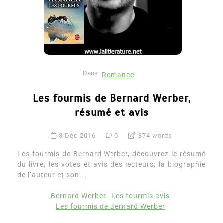
Dans
Romance
Les fourmis de Bernard Werber,
résumé et avis
3 Déc 2016
0
374 words
Les fourmis de Bernard Werber, découvrez le résumé
du livre, les votes et avis des lecteurs, la biographie
de l’auteur et son...
Bernard Werber
Les fourmis avis
Les fourmis de Bernard Werber