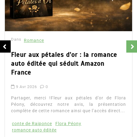
Collec
résum
16 Fév
mance
Partage
d’Emily 
aux pétales d’or : la romance
ainsi que
éditée qui séduit Amazon
Lire la su
e
2026
0
, merci !Fleur aux pétales d’or de Flora
découvrez notre avis, la présentation
 de cette romance ainsi que l’accès direct...
e Raiponce
Flora Péony
 auto éditée