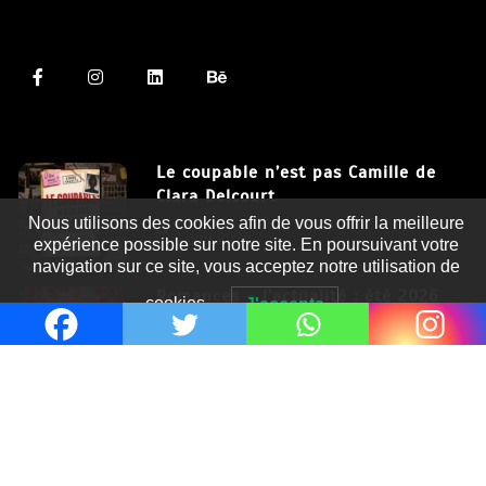
Le coupable n’est pas Camille de
Clara Delcourt
Nous utilisons des cookies afin de vous offrir la meilleure
8 Juil 2026
expérience possible sur notre site. En poursuivant votre
navigation sur ce site, vous acceptez notre utilisation de
Romances – l’actualité : été 2026
cookies.
J'accepte
6 Juil 2026
Thrillers – l’actualité : été 2026
4 Juil 2026