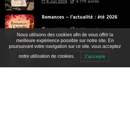
8 Juil 2026
4 779 words
Romances – l’actualité : été 2026
6 Juil 2026
3 052 words
Nous utilisons des cookies afin de vous offrir la
meilleure expérience possible sur notre site. En
poursuivant votre navigation sur ce site, vous acceptez
Thrillers – l’actualité : été 2026
notre utilisation de cookies.
J'accepte
4 Juil 2026
2 995 words
Le coupable n’est pas Camille de
Clara Delcourt
0
4 779 words
Romances – l’actualité : été 2026