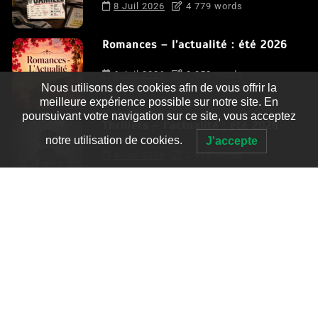
8 Juil 2026
4 779 words
Romances – l’actualité : été 2026
6 Juil 2026
3 052 words
Nous utilisons des cookies afin de vous offrir la
meilleure expérience possible sur notre site. En
poursuivant votre navigation sur ce site, vous acceptez
Thrillers – l’actualité : été 2026
notre utilisation de cookies.
J'accepte
4 Juil 2026
2 995 words
Le coupable n’est pas Camille de
Clara Delcourt
0
4 779 words
Romances – l’actualité : été 2026