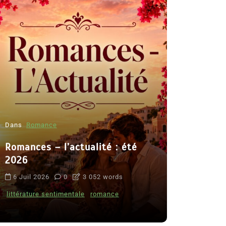
Dans
Romance
Romances – l’actualité : été
Dans
Thriller
2026
Le coupab
6 Juil 2026
0
3 052 words
de Clara 
littérature sentimentale
romance
8 Juil 2026