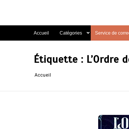
Aller
au
contenu
Accueil
Catégories
Service de correc
Étiquette :
L’Ordre 
Accueil