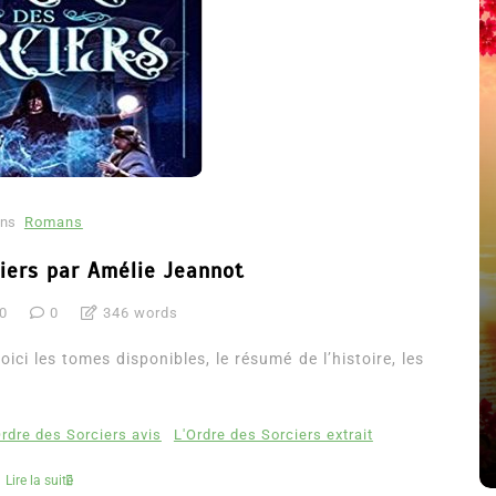
ns
Romans
ciers par Amélie Jeannot
20
0
346 words
été
Dans
Thriller
ici les tomes disponibles, le résumé de l’histoire, les
Le coupable n’est pas Camille
de Clara Delcourt
Ordre des Sorciers avis
L'Ordre des Sorciers extrait
8 Juil 2026
0
4 779 words
Lire la suite