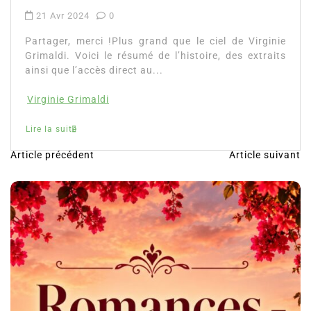
21 Avr 2024
0
Partager, merci !Plus grand que le ciel de Virginie
Grimaldi. Voici le résumé de l’histoire, des extraits
ainsi que l’accès direct au...
Virginie Grimaldi
Lire la suite
Article précédent
Article suivant
N
a
v
i
g
a
t