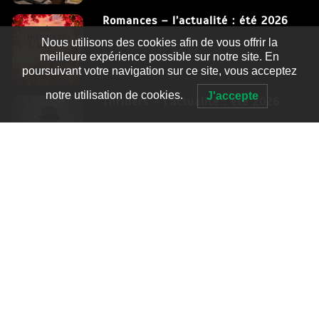
Romances – l’actualité : été 2026
Nous utilisons des cookies afin de vous offrir la
0
3 052 words
meilleure expérience possible sur notre site. En
poursuivant votre navigation sur ce site, vous acceptez
notre utilisation de cookies.
J'accepte
Thrillers – l’actualité : été 2026
0
2 995 words
Fièrement propulsé par WordPress
|
postmagthemes.com
|
Détails du thème
|
Context Blog
HTML Snippets
Powered By :
XYZScripts.com