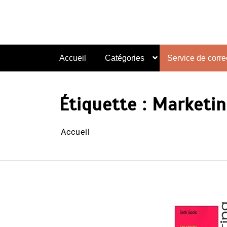
Aller
au
contenu
Accueil
Catégories
Service de correc
Étiquette :
Marketin
Accueil