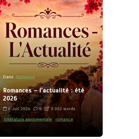
Dans
Romance
Romances – l’actualité : été
Dans
Thriller
2026
Le coupab
6 Juil 2026
0
3 052 words
de Clara 
littérature sentimentale
romance
8 Juil 2026