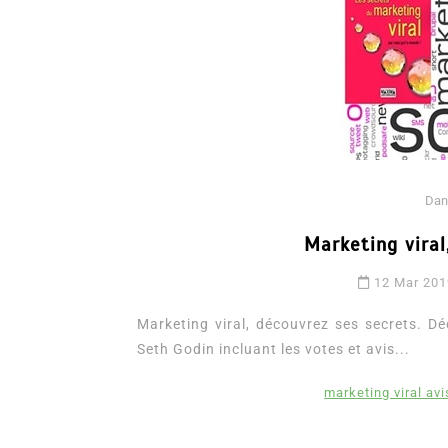
Dan
Marketing viral
Dans
Romance
12 Mar 20
Romances – l’actualité : 
2026
Marketing viral, découvrez ses secrets. Dé
Seth Godin incluant les votes et avis...
6 Juil 2026
0
3 052 words
littérature sentimentale
romance
marketing viral avi