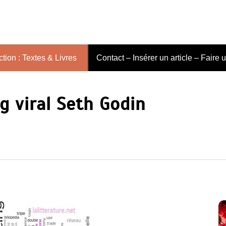
tion : Textes & Livres
Contact – Insérer un article – Faire 
g viral Seth Godin