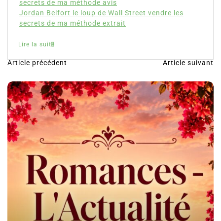
Lire la suite
Article précédent
Article suivant
N
a
v
i
g
a
t
i
o
n
d