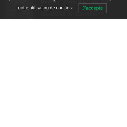
Thrillers – l’actualité : été 2026
notre utilisation de cookies.
J'accepte
4 Juil 2026
2 995 words
Le coupable n’est pas Camille de
Clara Delcourt
0
4 779 words
Romances – l’actualité : été 2026
0
3 052 words
Thrillers – l’actualité : été 2026
0
2 995 words