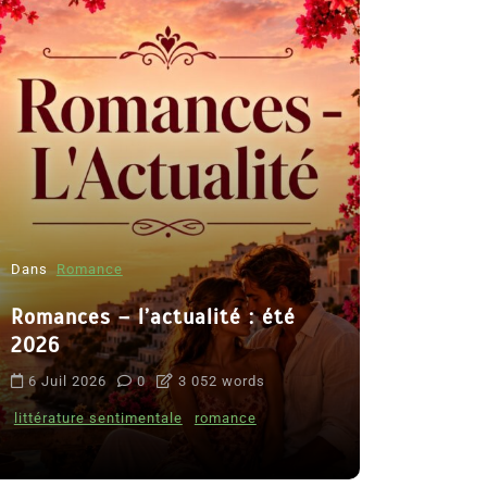
Dans
Romance
Romances – l’actualité : été
Dans
Thriller
2026
Le coupab
6 Juil 2026
0
3 052 words
de Clara 
littérature sentimentale
romance
8 Juil 2026