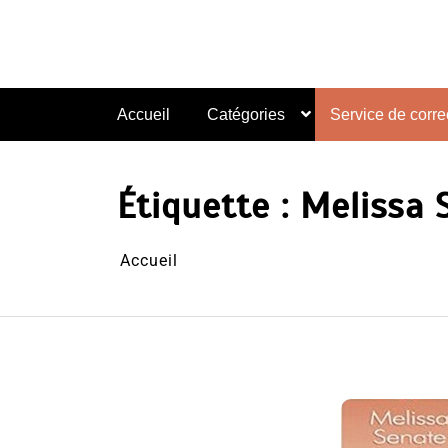
Aller
au
contenu
Accueil
Catégories
Service de correc
Étiquette :
Melissa 
Accueil