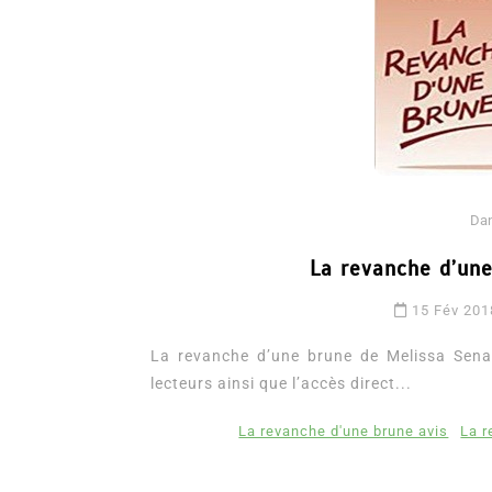
Da
La revanche d’un
Dans
Romance
15 Fév 201
Romances – l’actualité : 
2026
La revanche d’une brune de Melissa Senat
lecteurs ainsi que l’accès direct...
6 Juil 2026
0
3 052 words
littérature sentimentale
romance
La revanche d'une brune avis
La r