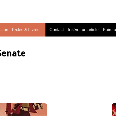
tion : Textes & Livres
Contact – Insérer un article – Faire 
Senate