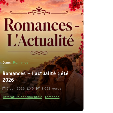
Dans
Romance
Romances – l’actualité : été
Dans
Thriller
2026
Le coupab
6 Juil 2026
0
3 052 words
de Clara 
littérature sentimentale
romance
8 Juil 2026