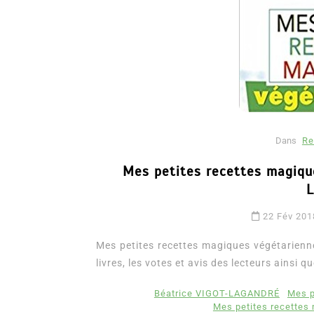
Dans
Re
Mes petites recettes magiqu
Dans
Romance
Romances – l’actualité : 
22 Fév 201
2026
Mes petites recettes magiques végétarien
6 Juil 2026
0
3 052 words
livres, les votes et avis des lecteurs ainsi q
littérature sentimentale
romance
Béatrice VIGOT-LAGANDRÉ
Mes p
Mes petites recettes