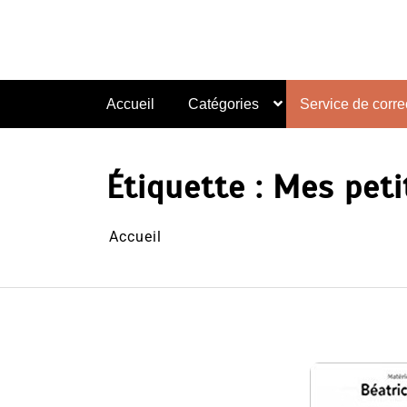
Aller
au
contenu
Accueil
Catégories
Service de correc
Étiquette :
Mes peti
Accueil