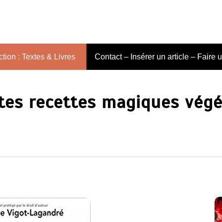
tion : Textes & Livres
Contact – Insérer un article – Faire 
tes recettes magiques vég