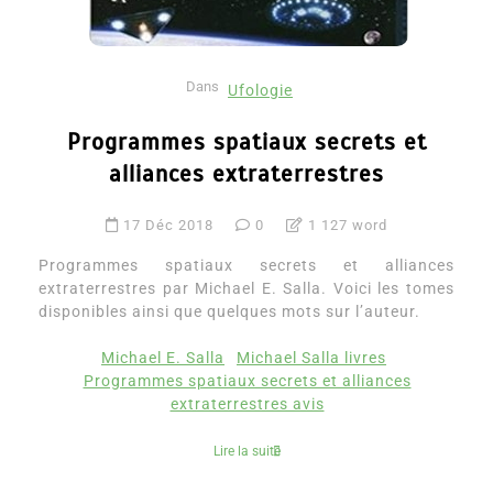
Dans
Ufologie
Programmes spatiaux secrets et
alliances extraterrestres
17 Déc 2018
0
1 127 word
Programmes spatiaux secrets et alliances
extraterrestres par Michael E. Salla. Voici les tomes
disponibles ainsi que quelques mots sur l’auteur.
Michael E. Salla
Michael Salla livres
Programmes spatiaux secrets et alliances
extraterrestres avis
Lire la suite