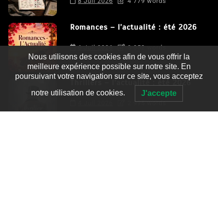
8 Juil 2026
4 779 words
Romances – l’actualité : été 2026
6 Juil 2026
3 052 words
Nous utilisons des cookies afin de vous offrir la
meilleure expérience possible sur notre site. En
poursuivant votre navigation sur ce site, vous acceptez
Thrillers – l’actualité : été 2026
notre utilisation de cookies.
J'accepte
4 Juil 2026
2 995 words
Le coupable n’est pas Camille de
Clara Delcourt
0
4 779 words
Romances – l’actualité : été 2026