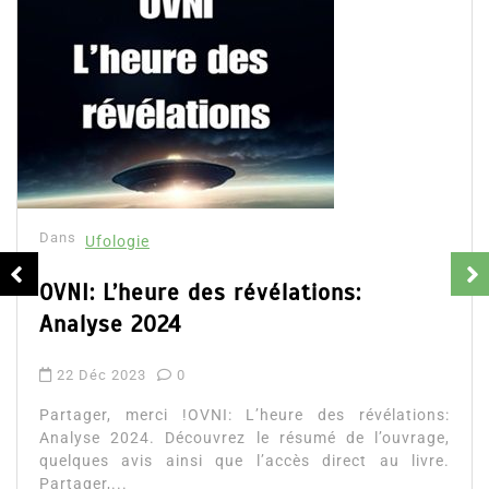
Dans
Ufologie
Premiers contacts de Zaor et Viera
1 Nov 2023
0
Partager, merci !Premiers contacts de Zaor et Viera.
Découvrez le résumé du livre, quelques avis des
lecteurs ainsi que l’accès direct au...
EXOMORPHOSES Livre III
Lire la suite