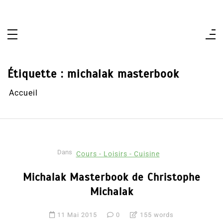
Aller
au
contenu
Étiquette :
michalak masterbook
Accueil
Dans
Cours - Loisirs - Cuisine
Michalak Masterbook de Christophe
Michalak
11 Mai 2015
0
155 words