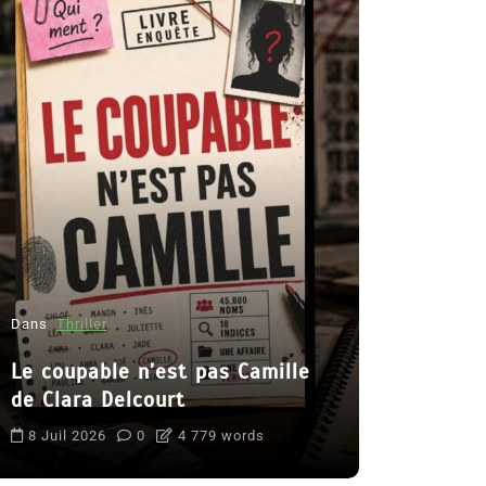
Dans
Roman
Romances 
Dans
Thriller
2026
Le coupable n’est pas Camille
6 Juil 2026
de Clara Delcourt
littérature s
8 Juil 2026
0
4 779 words