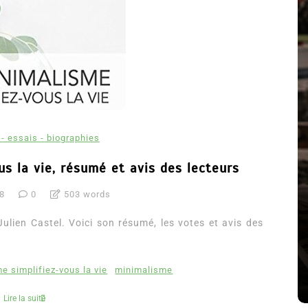
- essais - biographies
us la vie, résumé et avis des lecteurs
Dans
Romance
18
0
503 words
Romances – l’actualité : été
2026
Julien Castel. Voici son résumé, les votes et avis des
6 Juil 2026
0
3 052 words
littérature sentimentale
romance
e simplifiez-vous la vie
minimalisme
Lire la suite