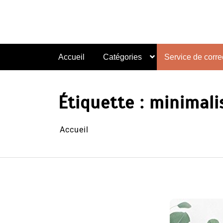
Aller
au
contenu
Accueil
Catégories
Service de correc
Étiquette :
minimal
Accueil