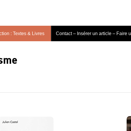
tion : Textes & Livres
Contact – Insérer un article – Faire 
isme