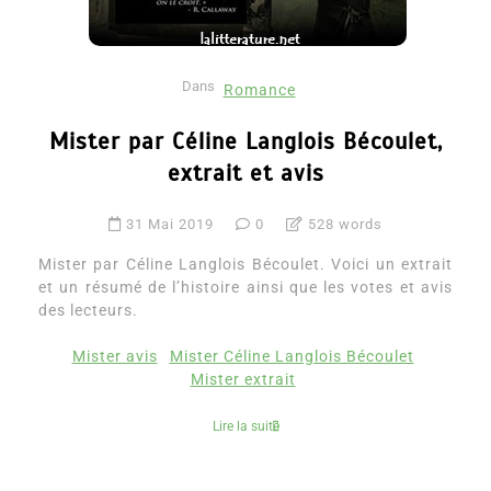
Dans
Romance
Mister par Céline Langlois Bécoulet,
extrait et avis
31 Mai 2019
0
528 words
Mister par Céline Langlois Bécoulet. Voici un extrait
et un résumé de l’histoire ainsi que les votes et avis
des lecteurs.
Mister avis
Mister Céline Langlois Bécoulet
Mister extrait
Lire la suite