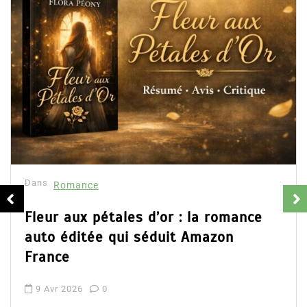
Dans
Romance
Collector Dear You (Intégrale) –
résumé et avis
16 Fév 2025
0
Partager, merci !Collector Dear You (Intégrale
d’Emily Blaine. Voici le résumé du roman, les avi
ainsi que l’accès direct au livre. Partager,...
Lire la suite
a