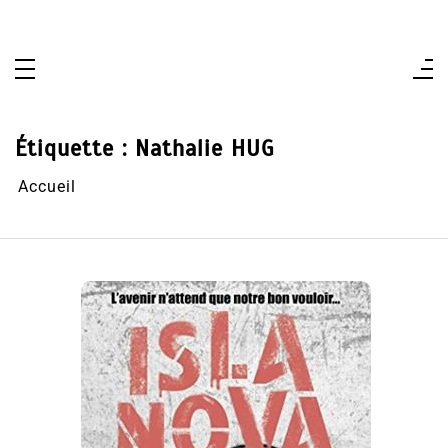
Aller
au
contenu
Étiquette :
Nathalie HUG
Accueil