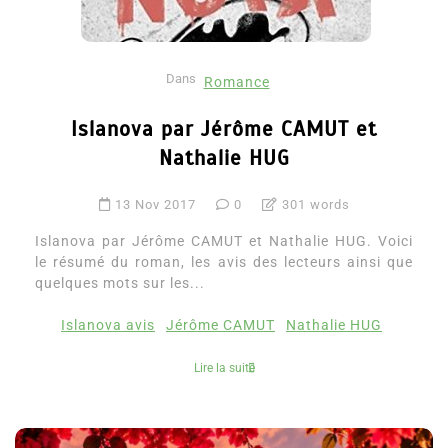
Dans
Romance
Islanova par Jérôme CAMUT et
Nathalie HUG
13 Nov 2017
0
301 words
Islanova par Jérôme CAMUT et Nathalie HUG. Voici
le résumé du roman, les avis des lecteurs ainsi que
quelques mots sur les...
Islanova avis
Jérôme CAMUT
Nathalie HUG
Lire la suite