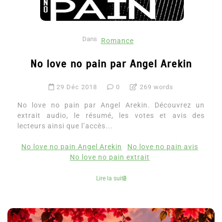
Dans
Romance
No love no pain par Angel Arekin
29 Déc 2018
0
269 words
No love no pain par Angel Arekin. Découvrez un
extrait audio, le résumé, les votes et avis des
lecteurs ainsi que l’accès...
No love no pain Angel Arekin
No love no pain avis
No love no pain extrait
Lire la suite