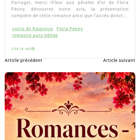
Partager, merci !Fleur aux pétales d’or de Flora
Péony, découvrez notre avis, la présentation
complète de cette romance ainsi que l’accès direct...
conte de Raiponce
Flora Péony
romance auto éditée
Lire la suite
Article précédent
Article suivant
N
a
v
i
g
a
t
i