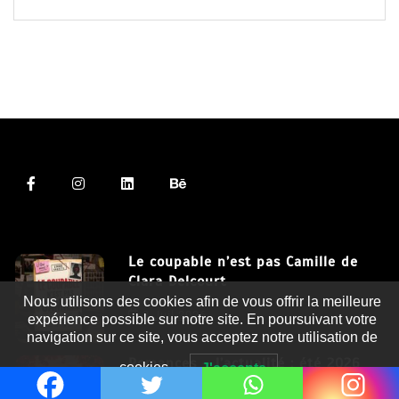
Le coupable n’est pas Camille de
Clara Delcourt
Nous utilisons des cookies afin de vous offrir la meilleure
8 Juil 2026
expérience possible sur notre site. En poursuivant votre
navigation sur ce site, vous acceptez notre utilisation de
Romances – l’actualité : été 2026
cookies.
J'accepte
6 Juil 2026