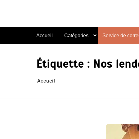
Aller
au
contenu
Accueil
Catégories
Service de correc
Étiquette :
Nos lend
Accueil