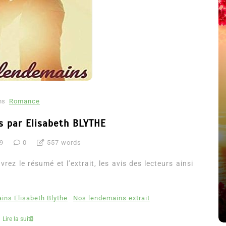
ns
Romance
s par Elisabeth BLYTHE
19
0
557 words
été
Dans
Thriller
z le résumé et l’extrait, les avis des lecteurs ainsi
Le coupable n’est pas Camille
de Clara Delcourt
ins Elisabeth Blythe
Nos lendemains extrait
8 Juil 2026
0
4 779 words
Lire la suite