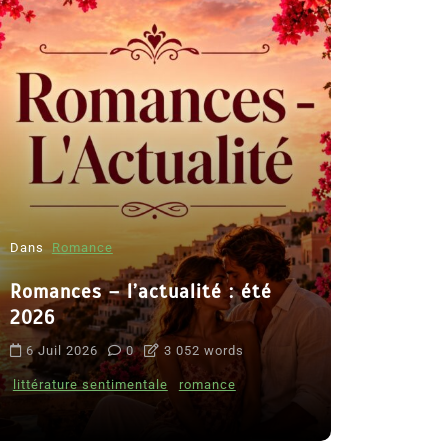
Dans
Romance
Romances – l’actualité : été
Dans
Thriller
2026
Le coupab
6 Juil 2026
0
3 052 words
de Clara 
littérature sentimentale
romance
8 Juil 2026