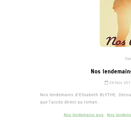
Da
Nos lendemain
Dans
Romance
24 Nov 20
Romances – l’actualité : 
2026
Nos lendemains d’Elisabeth BLYTHE. Découvre
que l’accès direct au roman.
6 Juil 2026
0
3 052 words
littérature sentimentale
romance
Nos lendemains avis
Nos lendema