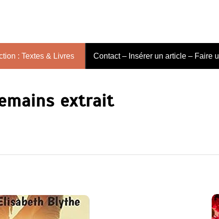
tion : Textes & Livres
Contact – Insérer un article – Faire 
emains extrait