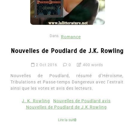
Dans
Romance
Nouvelles de Poudlard de J.K. Rowling
2 Oct 2016
0
400 words
Nouvelles de Poudlard, résumé d’Héroïsme,
Tribulations et Passe-temps Dangereux avec l’extrait
ainsi que les votes et avis des lecteurs.
J. K. Rowling
Nouvelles de Poudlard avis
Nouvelles de Poudlard de J.K.Rowling
Lire la suite