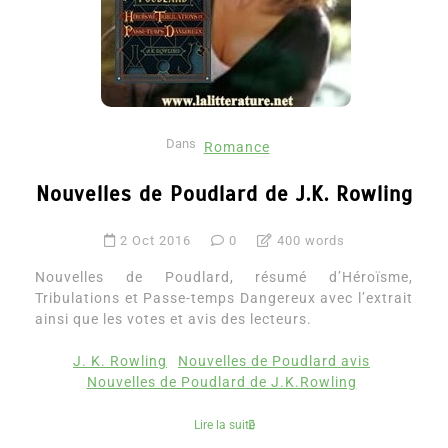
Dans
Romance
Nouvelles de Poudlard de J.K. Rowling
2 Oct 2016
0
400 words
Nouvelles de Poudlard, résumé d’Héroïsme,
Tribulations et Passe-temps Dangereux avec l’extrait
ainsi que les votes et avis des lecteurs.
J. K. Rowling
Nouvelles de Poudlard avis
Nouvelles de Poudlard de J.K.Rowling
Lire la suite