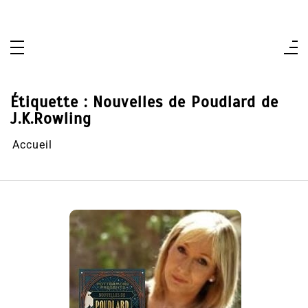
Aller
au
contenu
Étiquette :
Nouvelles de Poudlard de
J.K.Rowling
Accueil