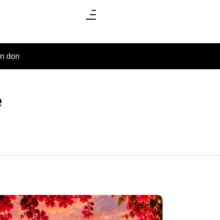
un don
e