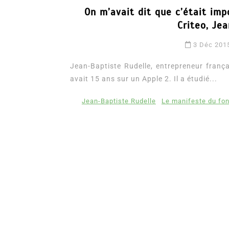
On m’avait dit que c’était imp
Criteo, Je
3 Déc 201
Jean-Baptiste Rudelle, entrepreneur frança
avait 15 ans sur un Apple 2. Il a étudié...
Jean-Baptiste Rudelle
Le manifeste du fon
Dans
Romance
Romances – l’actualité : 
2026
6 Juil 2026
0
3 052 words
littérature sentimentale
romance