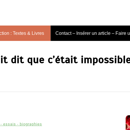
tion : Textes & Livres
Contact – Insérer un article – Faire 
t dit que c’était impossibl
- essais - biographies