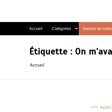
Aller
au
contenu
Accueil
Catégories
Service de correc
Étiquette :
On m’avai
Accueil
Dans
Guides 