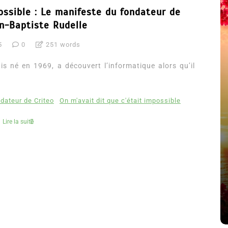
ossible : Le manifeste du fondateur de
an-Baptiste Rudelle
5
0
251 words
is né en 1969, a découvert l’informatique alors qu’il
dateur de Criteo
On m'avait dit que c'était impossible
Lire la suite
été
Dans
Thriller
Le coupable n’est pas Camille
de Clara Delcourt
8 Juil 2026
0
4 779 words