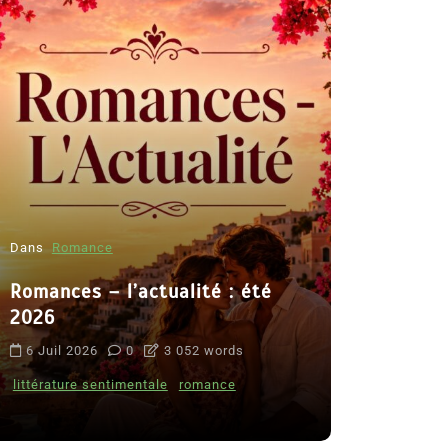
Dans
Romance
Romances – l’actualité : été
Dans
Thriller
2026
Le coupab
6 Juil 2026
0
3 052 words
de Clara 
littérature sentimentale
romance
8 Juil 2026