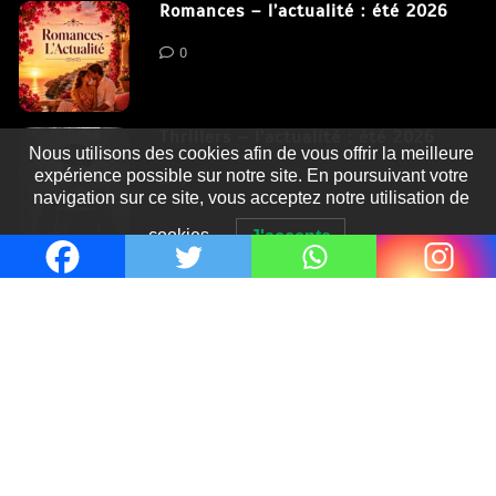
Romances – l’actualité : été 2026
0
Thrillers – l’actualité : été 2026
Nous utilisons des cookies afin de vous offrir la meilleure
expérience possible sur notre site. En poursuivant votre
0
navigation sur ce site, vous acceptez notre utilisation de
cookies.
J'accepte
Fièrement propulsé par WordPress
|
postmagthemes.com
|
Détails du thème
|
Context Blog
HTML Snippets
Powered By :
XYZScripts.com