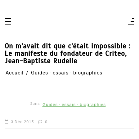
Aller
au
contenu
On m’avait dit que c’était impossible :
Le manifeste du fondateur de Criteo,
Jean-Baptiste Rudelle
Accueil
Guides - essais - biographies
Dans
Guides - essais - biographies
3 Déc 2015
0