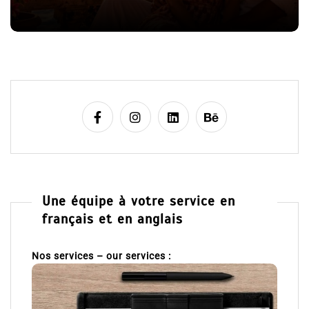
l
8 Juil 2026
0
e
Une équipe à votre service en
français et en anglais
Nos services – our services :