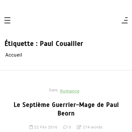
Aller
au
contenu
Étiquette :
Paul Couailler
Accueil
Dans
Romance
Le Septième Guerrier-Mage de Paul
Beorn
22 Fév 2016
0
274 words