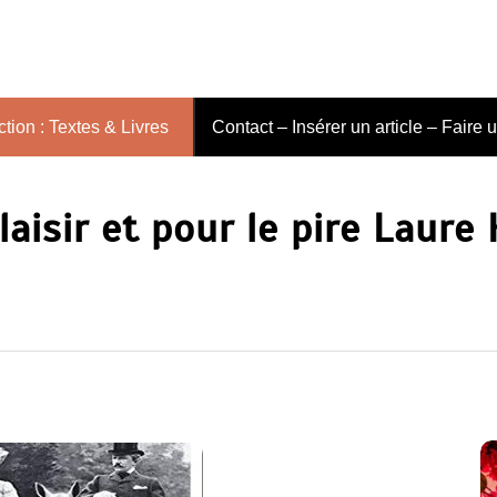
tion : Textes & Livres
Contact – Insérer un article – Faire 
laisir et pour le pire Laure 