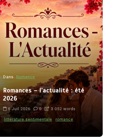
Dans
Romance
Romances – l’actualité : été
Dans
Thriller
2026
Le coupab
6 Juil 2026
0
3 052 words
de Clara 
littérature sentimentale
romance
8 Juil 2026