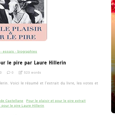
- essais - biographies
our le pire par Laure Hillerin
20
0
523 words
été
Dans
Thriller
erin. Voici le résumé et l’extrait du livre, les votes et
Le coupable n’est pas Camille
de Clara Delcourt
 de Castellane
Pour le plaisir et pour le pire extrait
8 Juil 2026
0
4 779 words
t pour le pire Laure Hillerin