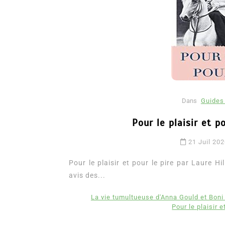
Dans
Guides 
Pour le plaisir et p
Dans
Romance
21 Juil 20
Romances – l’actualité : 
2026
Pour le plaisir et pour le pire par Laure Hill
avis des...
6 Juil 2026
0
3 052 words
littérature sentimentale
romance
La vie tumultueuse d'Anna Gould et Boni
Pour le plaisir e