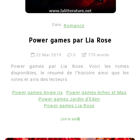
Dans
Romance
Power games par Lia Rose
22 Mar 2019
0
775 words
Power games par Lia Rose. Voici les tomes
disponibles, le résumé de l’histoire ainsi que les
votes et avis des lecteurs.
Power games Angie ris
Power games échec et Max
Power games Jardin d'Eden
Power games Lia Rose
Lire la suite